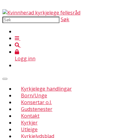
Søk
Logg inn
Kyrkjelege handlingar
Born/Unge
Konsertar o.l.
Gudstenester
Kontakt
Kyrkjer
Utleige
Kyrkjelydsblad