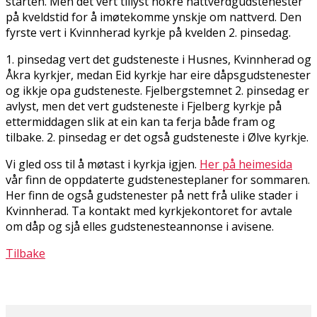
starten. Men det vert tillyst nokre nattverdgudstenester
på kveldstid for å imøtekomme ynskje om nattverd. Den
fyrste vert i Kvinnherad kyrkje på kvelden 2. pinsedag.
1. pinsedag vert det gudsteneste i Husnes, Kvinnherad og
Åkra kyrkjer, medan Eid kyrkje har fleire dåpsgudstenester
og ikkje opa gudsteneste. Fjelbergstemnet 2. pinsedag er
avlyst, men det vert gudsteneste i Fjelberg kyrkje på
ettermiddagen slik at ein kan ta ferja både fram og
tilbake. 2. pinsedag er det også gudsteneste i Ølve kyrkje.
Vi gled oss til å møtast i kyrkja igjen.
Her på heimesida
vår finn de oppdaterte gudstenesteplaner for sommaren.
Her finn de også gudstenester på nett frå ulike stader i
Kvinnherad. Ta kontakt med kyrkjekontoret for avtale
om dåp og sjå elles gudstenesteannonse i avisene.
Tilbake