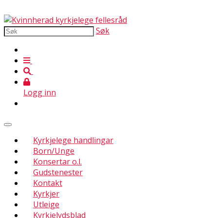
Søk
Logg inn
Kyrkjelege handlingar
Born/Unge
Konsertar o.l.
Gudstenester
Kontakt
Kyrkjer
Utleige
Kyrkjelydsblad