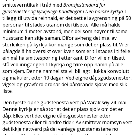
smitteverntiltak i tråd med
Bransjestandard for
gudstenester og kyrkjelege handlingar i Den norske kyrkja
. I
tillegg til utvida reinhald, er det sett ei avgrensning på 50
personar til stades utanom dei tilsette. Alle må halde
minimum 1 meter avstand, men dei som høyrer til same
husstand kan sitje saman. Difor avheng det m.a. av
storleiken på kyrkja kor mange som det er plass til. Vi er
pålagde å ha oversikt over kven som er til stades i tilfelle
ein må ha smittesporing i etterkant. Difor vil ein tilsett
stå ved inngangen til kyrkja og føre opp namn på alle
som kjem. Denne namnelista vil bli lagt i lukka konvolutt
og makulert etter 10 dagar. Ved eigne dåpsgudstenester,
vigsel og gravferd ordnar dei pårørande sjølve med slik
liste.
Den fyrste opne gudstenesta vert på Varaldsøy 24. mai.
Denne kyrkja er så stor at det er plass sjølv om det er
dåp. Elles vert det eigne dåpsgudstenester etter
gudstenesta eller til andre tider. Av smittevernomsyn vert
det ikkje nattverd på dei vanlege gudstenestene no i