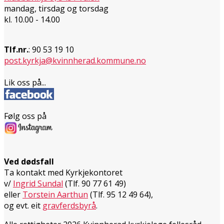
mandag, tirsdag og torsdag
kl. 10.00 - 14.00
Tlf.nr.
: 90 53 19 10
post.kyrkja@kvinnherad.kommune.no
Lik oss på...
Følg oss på
Ved dødsfall
Ta kontakt med Kyrkjekontoret
v/
Ingrid Sundal
(Tlf. 90 77 61 49)
eller
Torstein Aarthun
(Tlf. 95 12 49 64),
og evt. eit
gravferdsbyrå
.