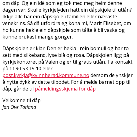
om dåp. Og ein idè som eg tok med meg heim denne
dagen var: Skulle kyrkjelyden hatt ein dåpskjole til utlån?
Ikkje alle har ein dåpskjole i familien eller næraste
venekrins. Så då utfordra eg kona mi, Marit Elisebet, om
ho kunne hekle ein dåpskjole som tålte å bli vaska og
kunne brukast mange gonger.
Dåpskjolen er klar. Den er hekla i rein bomull og har to
sett med silkeband, lyse blå og rosa. Dåpskjolen ligg på
kyrkjekontoret på Valen og er til gratis utlån. Ta kontakt
på tlf 90 53 19 10 eller
post.kyrkja@kvinnherad.kommune.no
dersom de ynskjer
å nytte dykk av dette tilbodet. For å melde barnet opp til
dåp, går de til
påmeldingsskjema for dåp
.
Velkomne til dåp!
Jan Ove Totland