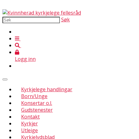
Søk
Logg inn
Kyrkjelege handlingar
Born/Unge
Konsertar o.l.
Gudstenester
Kontakt
Kyrkjer
Utleige
Kyrkjelydsblad