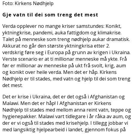
Foto: Kirkens Nødhjelp
Gje vatn til dei som treng det mest
Verda opplever no mange kriser samstundes: Konflikt,
flyktningkrise, pandemi, auka fattigdom og klimakrise.
Talet på menneske som treng nødhjelp aukar dramatisk.
Akkurat no går den største flyktningkrisa etter 2.
verdskrig føre seg i Europa på grunn av krigen i Ukraina.
Verste scenario er at ti millionar menneske må flykte. Frå
før er millionar av menneske på flukt frå svolt, krig, flaum
og konflikt over heile verda. Men det er håp. Kirkens
Nødhjelp er til stades, med vatn og hjelp til dei som treng
det mest.
Det er krise i Ukraina, det er det også i Afghanistan og
Malawi. Men det er håp! I Afghanistan er Kirkens
Nødhjelp til stades med mellom anna reint vatn, teppe og
hygienepakker. Malawi vart tidlegare i år råka av flaum, og
der er vi også til stades med krisehjelp. I tillegg jobbar vi
med langsiktig hjelpearbeid i landet, gjennom fokus på