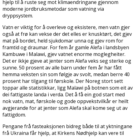
hjelp til å ruste seg mot klimaendringane gjennom
moderne jordbruksmetodar som vatning via
dryppsystem.
Vatn er viktig for å overleve og eksistere, men vatn gjer
også at frø kan vekse der det elles er knusktørt, det gjev
mat på bordet, held sjukdomar unna og gjev rom for
framtid og draumar. For fem år gamle Alefa i landsbyen
Kambuwe i Malawi, gjev vatnet enorme moglegheiter.
Det er ikkje gjeve at jenter som Alefa veks seg sterke og
sunne. 50 prosent av alle barn under fem år har fått
hemma veksten sin som følgje av svolt, medan berre 40
prosent har tilgang til førskole. Der Noreg stort sett
toppar alle statistikkar, ligg Malawi på botnen som eit av
dei fattigaste landa i verda. Det å få ein god start med
nok vatn, mat, førskole og gode oppvekstvilkår er heilt
avgjerande for at jenter som Alefa skal kome seg ut av
fattigdom.
Pengane frå fasteaksjonen bidreg både til at flyktningane
frå Ukraina får hjelp, at Kirkens Nødhjelp kan vere til