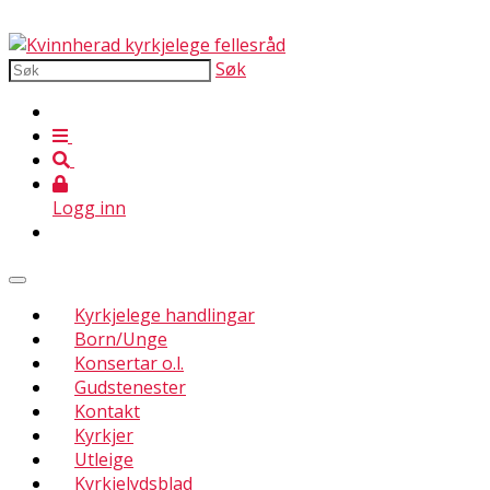
Søk
Logg inn
Kyrkjelege handlingar
Born/Unge
Konsertar o.l.
Gudstenester
Kontakt
Kyrkjer
Utleige
Kyrkjelydsblad