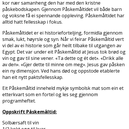
kor nær samanheng den har med den kristne
påskebodskapen. Gjennom Påskemåltidet vil både barn
og voksne få ei spennande oppleving. Påskemåltidet har
alltid hatt fellesskap i fokus.
Påskemåltidet er ei historieforteljing, formidla gjennom
smak, lukt, høyrsle og syn. Når vi feirar Påskemåltid vert
vi del av ei historie som går heilt tilbake til utgangen av
Egypt. Det var under eit Påskemåltid at Jesus tok brød og
vin og gav til sine vener. «Ta dette og ét det». «Drikk alle
av den». «Gjer dette til minne om meg». Jesus gav påsken
ein ny dimensjon. Ved hans død og oppstode etablerte
han eit nytt paktsfellesskap.
Eit Påskemåltid inneheld mykje symbolsk mat som ein et
etterkvart som en fortel og les seg gjennom
programheftet.
Oppskrift Påskemåltid:
Solbærsaft til vin
1/2 kokt egg til kvar