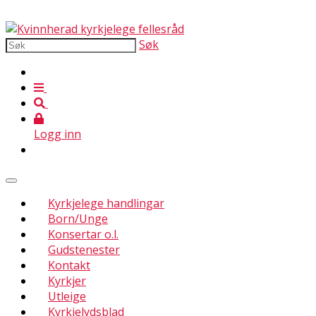
Søk
Logg inn
Kyrkjelege handlingar
Born/Unge
Konsertar o.l.
Gudstenester
Kontakt
Kyrkjer
Utleige
Kyrkjelydsblad