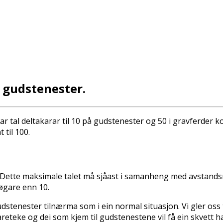
l gudstenester.
nsar tal deltakarar til 10 på gudstenester og 50 i gravferder 
 til 100.
. Dette maksimale talet må sjåast i samanheng med avstandsreg
høgare enn 10.
re gudstenester tilnærma som i ein normal situasjon. Vi gler os
eteke og dei som kjem til gudstenestene vil få ein skvett han