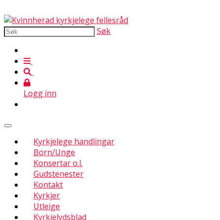
Søk
Logg inn
Kyrkjelege handlingar
Born/Unge
Konsertar o.l.
Gudstenester
Kontakt
Kyrkjer
Utleige
Kyrkjelydsblad