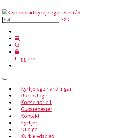
Søk
Logg inn
Kyrkjelege handlingar
Born/Unge
Konsertar o.l.
Gudstenester
Kontakt
Kyrkjer
Utleige
Kyrkjelydsblad