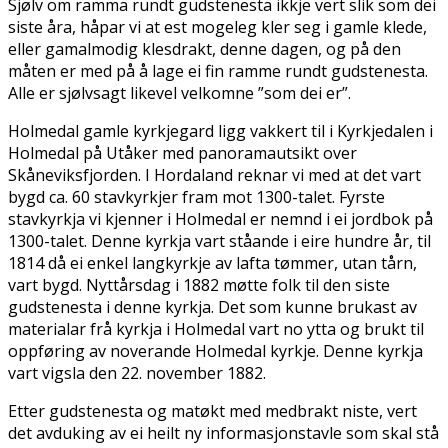
Sjølv om ramma rundt gudstenesta ikkje vert slik som dei
siste åra, håpar vi at flest mogeleg kler seg i gamle klede,
eller gamalmodig klesdrakt, denne dagen, og på den
måten er med på å lage ei fin ramme rundt gudstenesta.
Alle er sjølvsagt likevel velkomne ”som dei er”.
Holmedal gamle kyrkjegard ligg vakkert til i Kyrkjedalen i
Holmedal på Utåker med panoramautsikt over
Skåneviksfjorden. I Hordaland reknar vi med at det vart
bygd ca. 60 stavkyrkjer fram mot 1300-talet. Fyrste
stavkyrkja vi kjenner i Holmedal er nemnd i ei jordbok på
1300-talet. Denne kyrkja vart ståande i fleire hundre år, til
1814 då ei enkel langkyrkje av lafta tømmer, utan tårn,
vart bygd. Nyttårsdag i 1882 møtte folk til den siste
gudstenesta i denne kyrkja. Det som kunne brukast av
materialar frå kyrkja i Holmedal vart no flytta og brukt til
oppføring av noverande Holmedal kyrkje. Denne kyrkja
vart vigsla den 22. november 1882.
Etter gudstenesta og matøkt med medbrakt niste, vert
det avduking av ei heilt ny informasjonstavle som skal stå