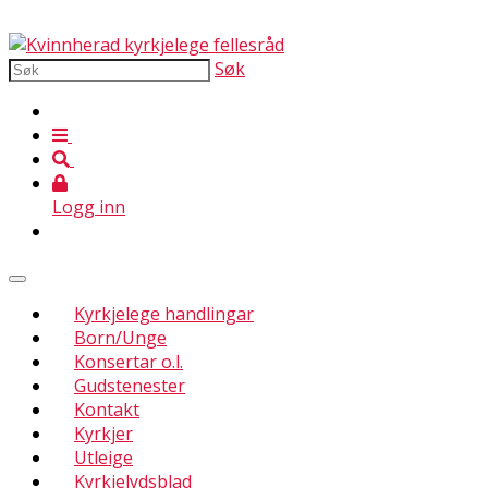
Søk
Logg inn
Kyrkjelege handlingar
Born/Unge
Konsertar o.l.
Gudstenester
Kontakt
Kyrkjer
Utleige
Kyrkjelydsblad