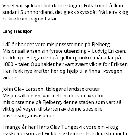
Veret var sjeldant fint denne dagen. Folk kom frå fleire
stadar i Sunnhordland, det gjekk skyssbåt frå Leirvik og
nokre kom i eigne båtar.
Lang tradisjon
I 40 år har det vore misjonssstemne på Fjelberg.
Misjonsalliansen sin fyrste utsending – Ludvig Eriksen,
budde i prestegarden på Fjelberg nokre månadar på
1880 – talet. Opphaldet her vart svært viktig for Eriksen.
Han fekk nye krefter her og hjelp til å finna livsvegen
vidare.
John Olav Larssen, tidlegare landssekretær i
Misjonsalliansen, var mellom dei som ivra for
misjonstemne på Fjelberg, denne staden som vart så
viktig på vegen til starten av denne spesielle
misjonsorganisasjonen.
I mange år har Hans Olav Tungesvik vore ein viktig
nøkkelperson ved Fjeldbergstemnet. Han leia stemnet i