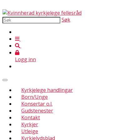
Søk
Logg inn
Kyrkjelege handlingar
Born/Unge
Konsertar o.l.
Gudstenester
Kontakt
Kyrkjer
Utleige
Kyrkjelydsblad