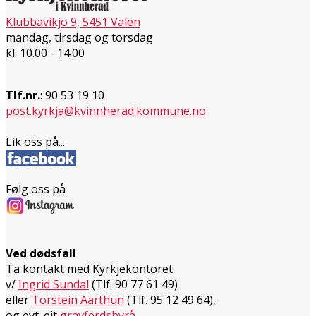
Klubbavikjo 9, 5451 Valen
mandag, tirsdag og torsdag
kl. 10.00 - 14.00
Tlf.nr.
: 90 53 19 10
post.kyrkja@kvinnherad.kommune.no
Lik oss på...
Følg oss på
Ved dødsfall
Ta kontakt med Kyrkjekontoret
v/
Ingrid Sundal
(Tlf. 90 77 61 49)
eller
Torstein Aarthun
(Tlf. 95 12 49 64),
og evt. eit
gravferdsbyrå
.