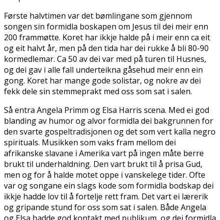
Første halvtimen var det bømlingane som gjennom
songen sin formidla boskapen om Jesus til dei meir enn
200 frammøtte. Koret har ikkje halde på i meir enn ca eit
og eit halvt år, men på den tida har dei rukke å bli 80-90
kormedlemar. Ca 50 av dei var med på turen til Husnes,
og dei gav i alle fall underteikna gåsehud meir enn ein
gong. Koret har mange gode solistar, og nokre av dei
fekk dele sin stemmeprakt med oss som sat i salen.
Så entra Angela Primm og Elsa Harris scena. Med ei god
blanding av humor og alvor formidla dei bakgrunnen for
den svarte gospeltradisjonen og det som vert kalla negro
spirituals. Musikken som vaks fram mellom dei
afrikanske slavane i Amerika vart på ingen måte berre
brukt til underhaldning. Den vart brukt til å prisa Gud,
men og for å halde motet oppe i vanskelege tider. Ofte
var og songane ein slags kode som formidla bodskap dei
ikkje hadde lov til å fortelje rett fram. Det vart ei lærerik
og gripande stund for oss som sat i salen. Både Angela
og Elsa hadde god kontakt med publikum, og dei formidla