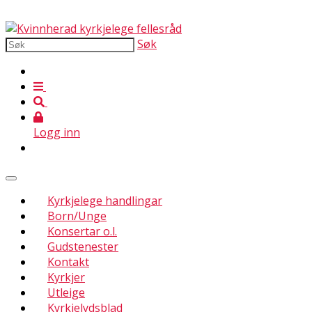
Søk
Logg inn
Kyrkjelege handlingar
Born/Unge
Konsertar o.l.
Gudstenester
Kontakt
Kyrkjer
Utleige
Kyrkjelydsblad