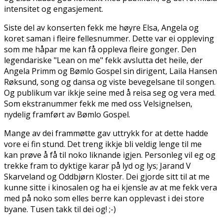
intensitet og engasjement.
Siste del av konserten fekk me høyre Elsa, Angela og
koret saman i fleire fellesnummer. Dette var ei oppleving
som me håpar me kan få oppleva fleire gonger. Den
legendariske "Lean on me" fekk avslutta det heile, der
Angela Primm og Bømlo Gospel sin dirigent, Laila Hansen
Røksund, song og dansa og viste bevegelsane til songen.
Og publikum var ikkje seine med å reisa seg og vera med.
Som ekstranummer fekk me med oss Velsignelsen,
nydelig framført av Bømlo Gospel.
Mange av dei frammøtte gav uttrykk for at dette hadde
vore ei fin stund. Det treng ikkje bli veldig lenge til me
kan prøve å få til noko liknande igjen. Personleg vil eg og
trekke fram to dyktige karar på lyd og lys; Jarand V
Skarveland og Oddbjørn Kloster. Dei gjorde sitt til at me
kunne sitte i kinosalen og ha ei kjensle av at me fekk vera
med på noko som elles berre kan opplevast i dei store
byane. Tusen takk til dei og! ;-)