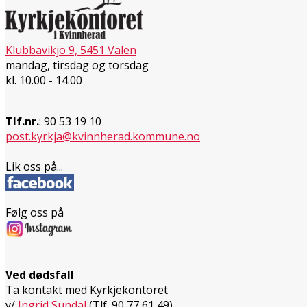
Klubbavikjo 9, 5451 Valen
mandag, tirsdag og torsdag
kl. 10.00 - 14.00
Tlf.nr.
: 90 53 19 10
post.kyrkja@kvinnherad.kommune.no
Lik oss på...
Følg oss på
Ved dødsfall
Ta kontakt med Kyrkjekontoret
v/
Ingrid Sundal
(Tlf. 90 77 61 49)