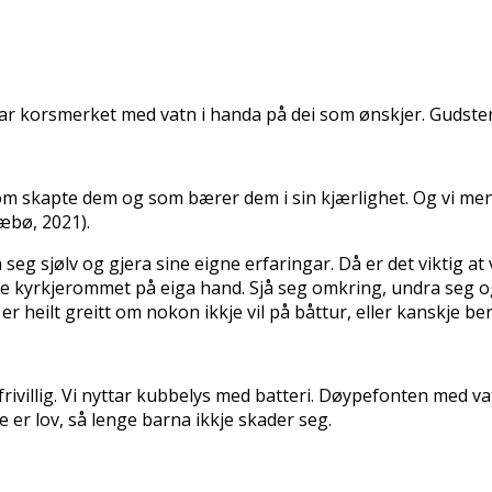
nar korsmerket med vatn i handa på dei som ønskjer. Gudsten
som skapte dem og som bærer dem i sin kjærlighet. Og vi mener
æbø, 2021).
a seg sjølv og gjera sine eigne erfaringar. Då er det viktig at 
forske kyrkjerommet på eiga hand. Sjå seg omkring, undra seg og
r heilt greitt om nokon ikkje vil på båttur, eller kanskje berr
frivillig. Vi nyttar kubbelys med batteri. Døypefonten med va
e er lov, så lenge barna ikkje skader seg.