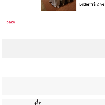
Bilder frå Ølve
Tilbake