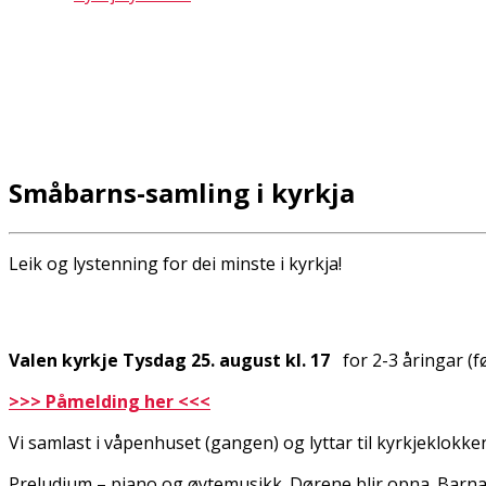
Småbarns-samling i kyrkja
Leik og lystenning for dei minste i kyrkja!
Valen kyrkje Tysdag 25. august kl. 17
for 2-3 åringar (f
>>> Påmelding her <<<
Vi samlast i våpenhuset (gangen) og lyttar til kyrkjeklokke
Preludium – piano og fløytemusikk. Dørene blir opna. Barna k