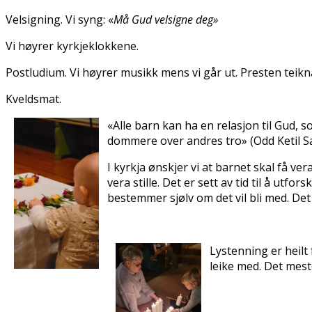
Velsigning. Vi syng: «
Må Gud velsigne deg»
Vi høyrer kyrkjeklokkene.
Postludium. Vi høyrer musikk mens vi går ut. Presten teik
Kveldsmat.
«Alle barn kan ha en relasjon til Gud, 
dommere over andres tro» (Odd Ketil S
I kyrkja ønskjer vi at barnet skal få ver
vera stille. Det er sett av tid til å ut
bestemmer sjølv om det vil bli med. Det e
Lystenning er heilt 
leike med. Det mest