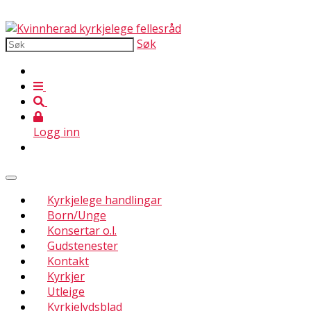
Søk
Logg inn
Kyrkjelege handlingar
Born/Unge
Konsertar o.l.
Gudstenester
Kontakt
Kyrkjer
Utleige
Kyrkjelydsblad