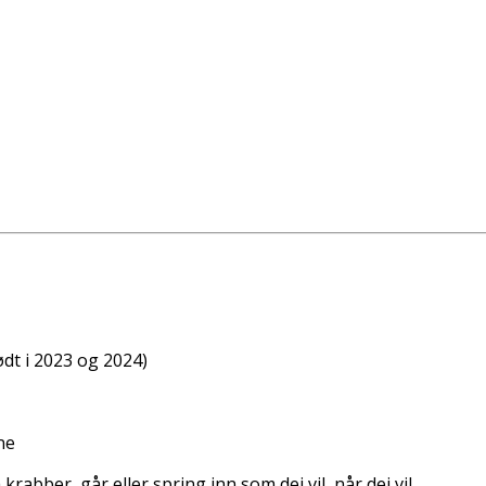
ødt i 2023 og 2024)
ne
rabber, går eller spring inn som dei vil, når dei vil.