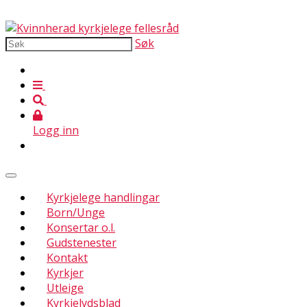
Søk
Logg inn
Kyrkjelege handlingar
Born/Unge
Konsertar o.l.
Gudstenester
Kontakt
Kyrkjer
Utleige
Kyrkjelydsblad