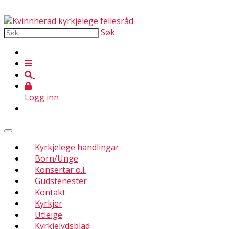
Søk
Logg inn
Kyrkjelege handlingar
Born/Unge
Konsertar o.l.
Gudstenester
Kontakt
Kyrkjer
Utleige
Kyrkjelydsblad