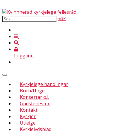
Søk
Logg inn
Kyrkjelege handlingar
Born/Unge
Konsertar o.l.
Gudstenester
Kontakt
Kyrkjer
Utleige
Kyrkjelydsblad