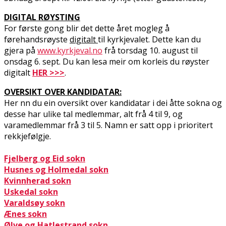
DIGITAL RØYSTING
For første gong blir det dette året mogleg å
førehandsrøyste
digitalt
til kyrkjevalet. Dette kan du
gjera på
www.kyrkjeval.no
frå torsdag 10. august til
onsdag 6. sept. Du kan lesa meir om korleis du røyster
digitalt
HER >>>
.
OVERSIKT OVER KANDIDATAR:
Her finn du ein oversikt over kandidatar i dei åtte sokna og
desse har ulike tal medlemmar, alt frå 4 til 9, og
varamedlemmar frå 3 til 5. Namn er satt opp i prioritert
rekkjefølgje.
Fjelberg og Eid sokn
Husnes og Holmedal sokn
Kvinnherad sokn
Uskedal sokn
Varaldsøy sokn
Ænes sokn
Ølve og Hatlestrand sokn