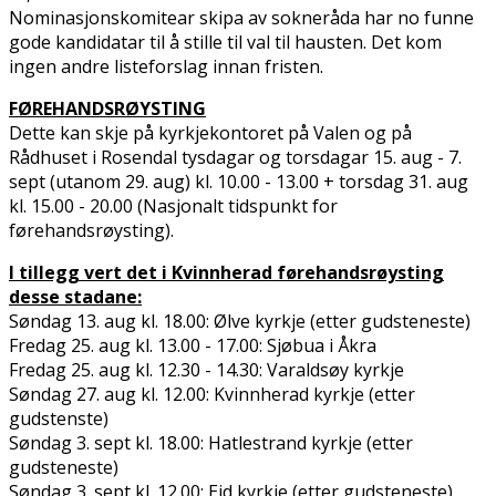
Nominasjonskomitear skipa av sokneråda har no funne
gode kandidatar til å stille til val til hausten. Det kom
ingen andre listeforslag innan fristen.
FØREHANDSRØYSTING
Dette kan skje
på k
yrkjekontoret på Valen og på
Rådhuset i Rosendal
tysdagar og torsdagar 15. aug - 7.
sept (utanom 29. aug) kl. 10.00 - 13.00
+ torsdag
31. aug
kl. 15.00 - 20.00 (
Nasjonalt tidspunkt for
førehandsrøysting).
I tillegg vert det i Kvinnherad førehandsrøysting
desse stadane:
Søndag 13. aug kl. 18.00: Ølve kyrkje
(etter
gudsteneste
)
Fredag 25. aug kl. 13.00 - 17.00: Sjøbua i Åkra
Fredag 25. aug kl. 12.30 - 14.30: Varaldsøy kyrkje
Søndag 27. aug kl. 12.00: Kvinnherad kyrkje
(etter
gudstenste
)
Søndag 3. sept kl. 18.00: Hatlestrand
kyrkje
(etter
gudsteneste
)
Søndag 3. sept kl. 12.00: Eid kyrkje
(etter
gudsteneste
)