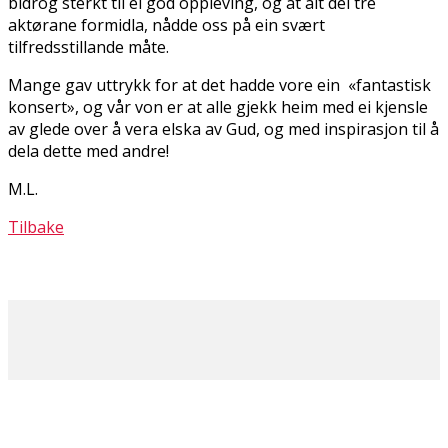
bidrog sterkt til ei god oppleving, og at alt dei tre
aktørane formidla, nådde oss på ein svært
tilfredsstillande måte.
Mange gav uttrykk for at det hadde vore ein «fantastisk
konsert», og vår von er at alle gjekk heim med ei kjensle
av glede over å vera elska av Gud, og med inspirasjon til å
dela dette med andre!
M.L.
Tilbake