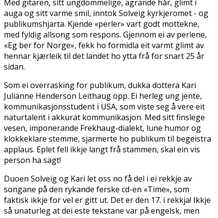
Med gitaren, sitt ungdommelige, flagrande hår, glimt i
auga og sitt varme smil, inntok Solveig kyrkjeromet - og
publikumshjarta. Kjende «perler» vart godt mottekne,
med fyldig allsong som respons. Gjennom ei av perlene,
«Eg ber for Norge», fekk ho formidla eit varmt glimt av
hennar kjærleik til det landet ho flytta frå for snart 25 år
sidan.
Som ei overrasking for publikum, dukka dottera Kari
Julianne Henderson Leithaug opp. Ei herleg ung jente,
kommunikasjonsstudent i USA, som viste seg å vere eit
naturtalent i akkurat kommunikasjon. Med sitt finslege
vesen, imponerande Frekhaug-dialekt, lune humor og
klokkeklare stemme, sjarmerte ho publikum til begeistra
applaus. Eplet fell ikkje langt frå stammen, skal ein vis
person ha sagt!
Duoen Solveig og Kari let oss no få del i ei rekkje av
songane på den rykande ferske cd-en «Time», som
faktisk ikkje for vel er gitt ut. Det er den 17. i rekkja! Ikkje
så unaturleg at dei fleste tekstane var på engelsk, men