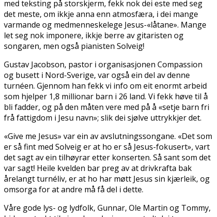
med teksting på storskjerm, fekk nok dei fleste med seg
det meste, om ikkje anna enn atmosfæra, i dei mange
varmande og medmenneskelege Jesus-«låtane». Mange
let seg nok imponere, ikkje berre av gitaristen og
songaren, men også pianisten Solveig!
Gustav Jacobson, pastor i organisasjonen Compassion
og busett i Nord-Sverige, var også ein del av denne
turnéen. Gjennom han fekk vi info om eit enormt arbeid
som hjelper 1,8 millionar barn i 26 land. Vi fekk høve til å
bli fadder, og på den måten vere med på å «setje barn fri
frå fattigdom i Jesu navn»; slik dei sjølve uttrykkjer det.
«Give me Jesus» var ein av avslutningssongane. «Det som
er så fint med Solveig er at ho er så Jesus-fokusert», vart
det sagt av ein tilhøyrar etter konserten. Så sant som det
var sagt! Heile kvelden bar preg av at drivkrafta bak
årelangt turnéliv, er at ho har møtt Jesus sin kjærleik, og
omsorga for at andre må få del i dette.
Våre gode lys- og lydfolk, Gunnar, Ole Martin og Tommy,