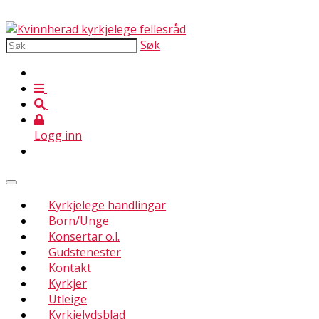
Søk
Logg inn
Kyrkjelege handlingar
Born/Unge
Konsertar o.l.
Gudstenester
Kontakt
Kyrkjer
Utleige
Kyrkjelydsblad